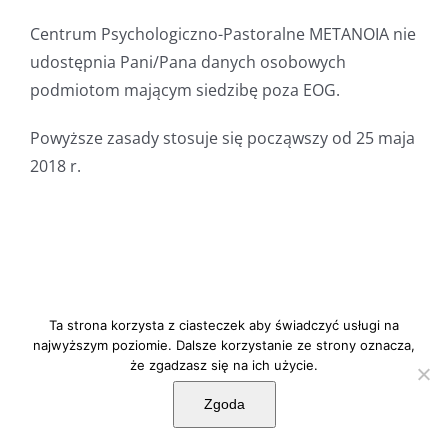
Centrum Psychologiczno-Pastoralne METANOIA nie
udostępnia Pani/Pana danych osobowych
podmiotom mającym siedzibę poza EOG.
Powyższe zasady stosuje się począwszy od 25 maja
2018 r.
Ta strona korzysta z ciasteczek aby świadczyć usługi na
© CPP Metanoia 2020 | Wszystkie prawa zastrzeżone
najwyższym poziomie. Dalsze korzystanie ze strony oznacza,
że zgadzasz się na ich użycie.
Facebook
X
Zgoda