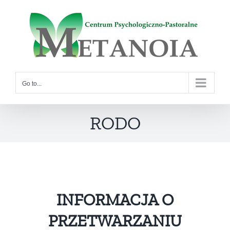
Skip
to
content
Go to...
RODO
INFORMACJA O
PRZETWARZANIU