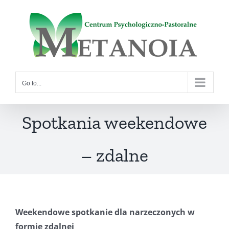
Skip
to
content
Go to...
Spotkania weekendowe
– zdalne
Weekendowe spotkanie dla narzeczonych w
formie zdalnej