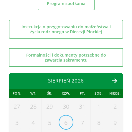
Program spotkania
Instrukcja o przygotowaniu do małżeństwa i
życia rodzinnego w Diecezji Płockiej
Formalności i dokumenty potrzebne do
zawarcia sakramentu
SIERPIEŃ 2026
PON.
WT.
ŚR.
CZW.
PT.
SOB.
NIEDZ.
27
28
29
30
31
1
2
3
4
5
6
7
8
9