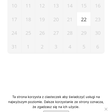
10
11
12
13
14
15
16
17
18
19
20
21
22
23
24
25
26
27
28
29
30
31
1
2
3
4
5
6
Ta strona korzysta z ciasteczek aby świadczyć usługi na
© CPP Metanoia 2020 | Wszystkie prawa zastrzeżone
najwyższym poziomie. Dalsze korzystanie ze strony oznacza,
że zgadzasz się na ich użycie.